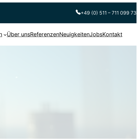
+49 (0) 511 – 711 099 73
n
Über uns
Referenzen
Neuigkeiten
Jobs
Kontakt