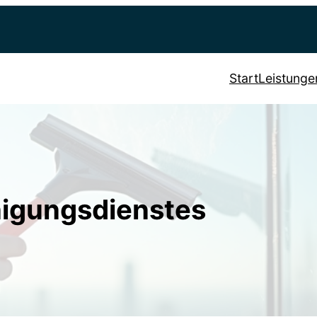
Start
Leistunge
nigungsdienstes