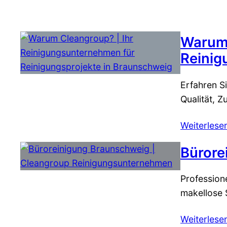
Warum 
Reinig
Erfahren S
Qualität, 
Weiterlese
Bürore
Profession
makellose 
Weiterlese