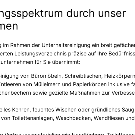
ngsspektrum durch unser
hmen
im Rahmen der Unterhaltsreinigung ein breit gefächert
ierten Leistungsverzeichnis präzise auf Ihre Bedürfni
sunternehmen für Sie übernimmt:
inigung von Büromöbeln, Schreibtischen, Heizkörpern
tleeren von Mülleimern und Papierkörben inklusive f
chenbechern sowie gezielte Maßnahmen zur Verbesseru
elles Kehren, feuchtes Wischen oder gründliches Saug
 von Toilettenanlagen, Waschbecken, Wandfliesen und
n Verbrauchsmaterialien wie Handtüchern, Toilettenpap