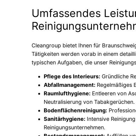
Umfassendes Leistu
Reinigungsunterne
Cleangroup bietet Ihnen für Braunschweig 
Tätigkeiten werden vorab in einem detaill
typischen Aufgaben, die unser Reinigung
Pflege des Interieurs:
Gründliche Re
Abfallmanagement:
Regelmäßiges En
Raumlufthygiene:
Entleeren von As
Neutralisierung von Tabakgerüchen.
Bodenflächenreinigung:
Profession
Sanitärhygiene:
Intensive Reinigung
Reinigungsunternehmen.
Bestandsmanagement:
Auffüllen vo