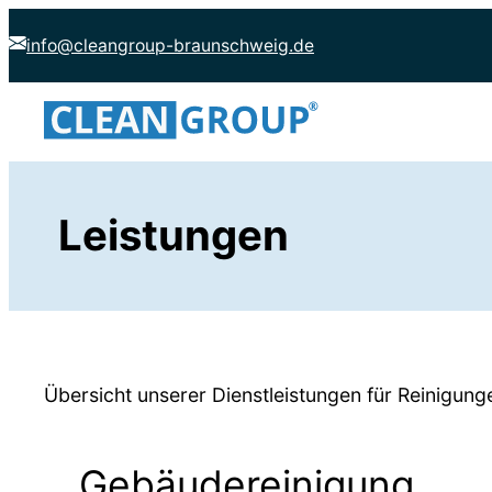
Zum
info@cleangroup-braunschweig.de
Inhalt
springen
Leistungen
Übersicht unserer Dienstleistungen für Reinigun
Gebäudereinigung