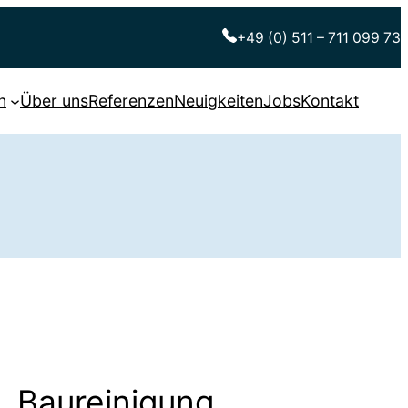
+49 (0) 511 – 711 099 73
n
Über uns
Referenzen
Neuigkeiten
Jobs
Kontakt
Baureinigung